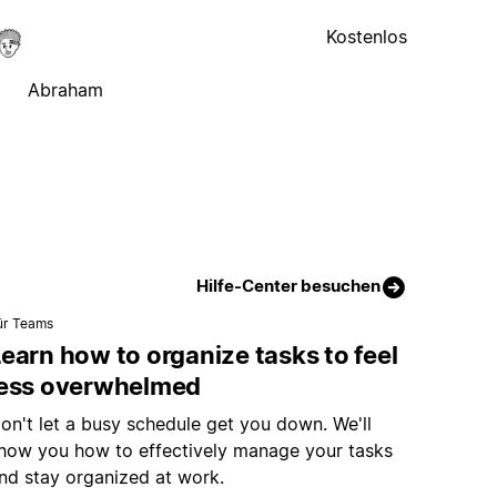
Kostenlos
Abraham
Hilfe-Center besuchen
ür Teams
earn how to organize tasks to feel
less overwhelmed
on't let a busy schedule get you down. We'll
how you how to effectively manage your tasks
nd stay organized at work.