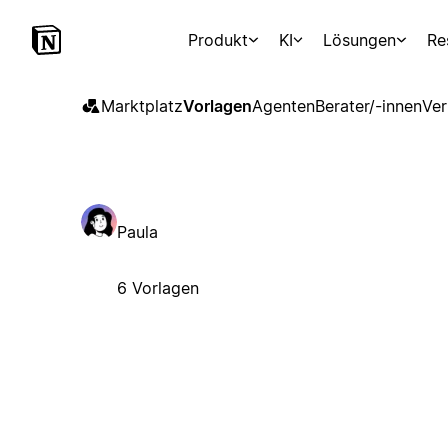
Produkt
KI
Lösungen
Re
Marktplatz
Vorlagen
Agenten
Berater/-innen
Ver
Paula
6 Vorlagen