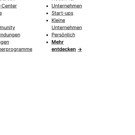
e-Center
Unternehmen
e
Start-ups
Kleine
munity
Unternehmen
indungen
Persönlich
agen
Mehr
nerprogramme
entdecken
→