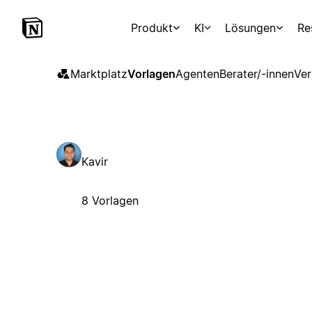
Produkt
KI
Lösungen
Re
Marktplatz
Vorlagen
Agenten
Berater/-innen
Ver
Kavir
8 Vorlagen