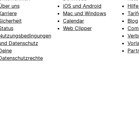
Über uns
iOS und Android
Hilf
Karriere
Mac und Windows
Tarif
Sicherheit
Calendar
Blog
Status
Web Clipper
Com
Nutzungsbedingungen
Verb
und Datenschutz
Vorl
Deine
Part
Datenschutzrechte