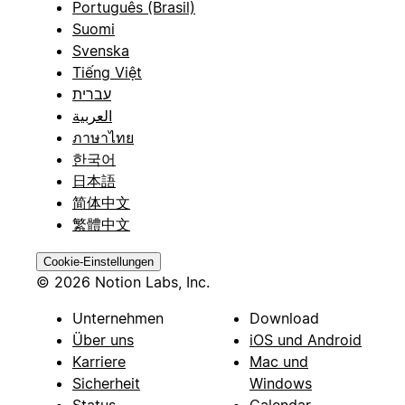
Português (Brasil)
Suomi
Svenska
Tiếng Việt
עברית
العربية
ภาษาไทย
한국어
日本語
简体中文
繁體中文
Cookie-Einstellungen
© 2026 Notion Labs, Inc.
Unternehmen
Download
Über uns
iOS und Android
Karriere
Mac und
Sicherheit
Windows
Status
Calendar