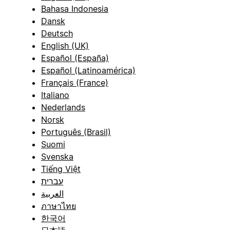
Bahasa Indonesia
Dansk
Deutsch
English (UK)
Español (España)
Español (Latinoamérica)
Français (France)
Italiano
Nederlands
Norsk
Português (Brasil)
Suomi
Svenska
Tiếng Việt
עברית
العربية
ภาษาไทย
한국어