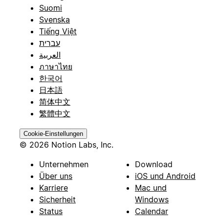
Suomi
Svenska
Tiếng Việt
עברית
العربية
ภาษาไทย
한국어
日本語
简体中文
繁體中文
Cookie-Einstellungen
© 2026 Notion Labs, Inc.
Unternehmen
Download
Über uns
iOS und Android
Karriere
Mac und
Sicherheit
Windows
Status
Calendar