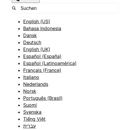
English (US)
Bahasa Indonesia
Dansk
Deutsch
English (UK)
Español (España)
Español (Latinoamérica)
Français (France)
Italiano
Nederlands
Norsk
Português (Brasil)
Suomi
Svenska
Tiếng Việt
עברית