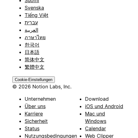
Suomi
Svenska
Tiếng Việt
עברית
العربية
ภาษาไทย
한국어
日本語
简体中文
繁體中文
Cookie-Einstellungen
© 2026 Notion Labs, Inc.
Unternehmen
Download
Über uns
iOS und Android
Karriere
Mac und
Sicherheit
Windows
Status
Calendar
Nutzungsbedingungen
Web Clipper