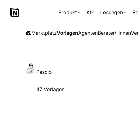
Produkt
KI
Lösungen
Re
Marktplatz
Vorlagen
Agenten
Berater/-innen
Ver
Pascio
47 Vorlagen