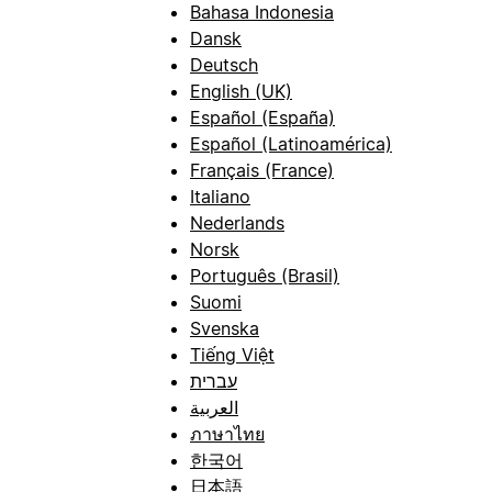
Bahasa Indonesia
Dansk
Deutsch
English (UK)
Español (España)
Español (Latinoamérica)
Français (France)
Italiano
Nederlands
Norsk
Português (Brasil)
Suomi
Svenska
Tiếng Việt
עברית
العربية
ภาษาไทย
한국어
日本語