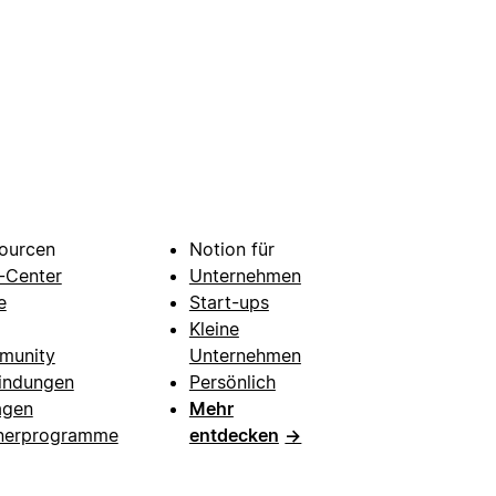
ourcen
Notion für
e-Center
Unternehmen
e
Start-ups
Kleine
munity
Unternehmen
indungen
Persönlich
agen
Mehr
nerprogramme
entdecken
→