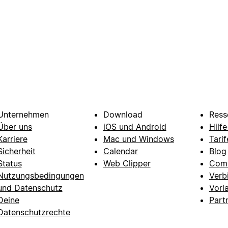
Unternehmen
Download
Ress
Über uns
iOS und Android
Hilf
Karriere
Mac und Windows
Tarif
Sicherheit
Calendar
Blog
Status
Web Clipper
Com
Nutzungsbedingungen
Verb
und Datenschutz
Vorl
Deine
Part
Datenschutzrechte