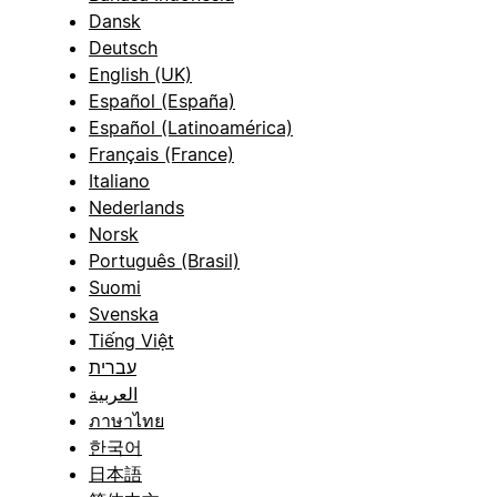
Dansk
Deutsch
English (UK)
Español (España)
Español (Latinoamérica)
Français (France)
Italiano
Nederlands
Norsk
Português (Brasil)
Suomi
Svenska
Tiếng Việt
עברית
العربية
ภาษาไทย
한국어
日本語