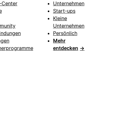
e-Center
Unternehmen
e
Start-ups
Kleine
munity
Unternehmen
indungen
Persönlich
agen
Mehr
nerprogramme
entdecken
→