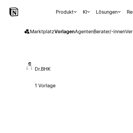
Produkt
KI
Lösungen
Re
Marktplatz
Vorlagen
Agenten
Berater/-innen
Ver
Dr.BHK
1 Vorlage