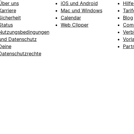
Über uns
iOS und Android
Hilf
Karriere
Mac und Windows
Tarif
Sicherheit
Calendar
Blog
Status
Web Clipper
Com
Nutzungsbedingungen
Verb
und Datenschutz
Vorl
Deine
Part
Datenschutzrechte