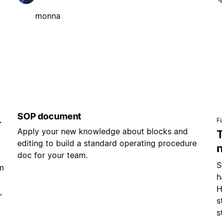
monna
SOP document
F
r
Apply your new knowledge about blocks and
editing to build a standard operating procedure
doc for your team.
S
m
h
H
,
s
s