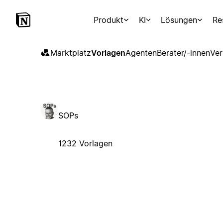
Produkt
KI
Lösungen
Re
Marktplatz
Vorlagen
Agenten
Berater/-innen
Ver
SOPs
1232 Vorlagen