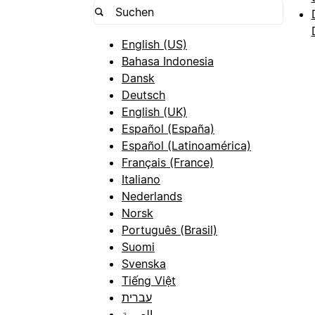
English (US)
Bahasa Indonesia
Dansk
Deutsch
English (UK)
Español (España)
Español (Latinoamérica)
Français (France)
Italiano
Nederlands
Norsk
Português (Brasil)
Suomi
Svenska
Tiếng Việt
עברית
العربية