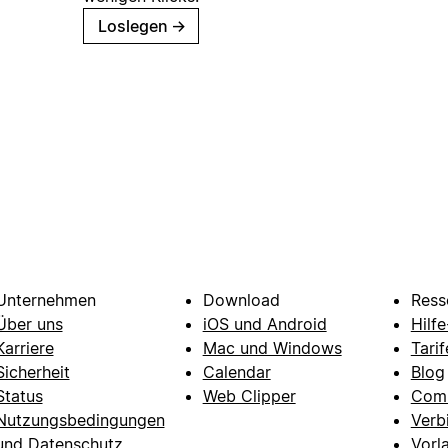
Loslegen
→
Unternehmen
Download
Ress
Über uns
iOS und Android
Hilf
Karriere
Mac und Windows
Tarif
Sicherheit
Calendar
Blog
Status
Web Clipper
Com
Nutzungsbedingungen
Verb
und Datenschutz
Vorl