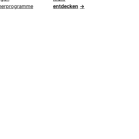
nerprogramme
entdecken
→