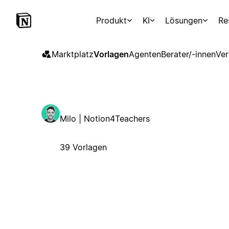
Produkt
KI
Lösungen
Re
Marktplatz
Vorlagen
Agenten
Berater/-innen
Ver
Milo | Notion4Teachers
39 Vorlagen