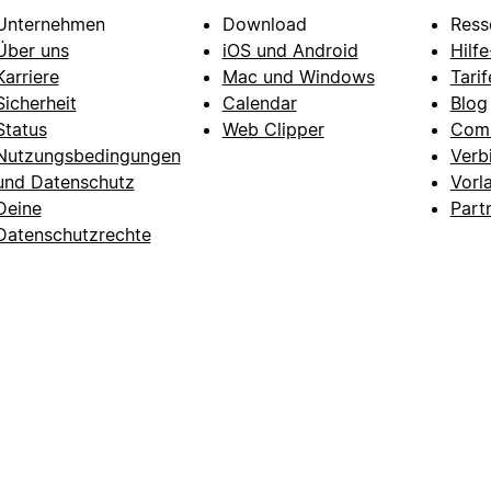
Unternehmen
Download
Ress
Über uns
iOS und Android
Hilf
Karriere
Mac und Windows
Tarif
Sicherheit
Calendar
Blog
Status
Web Clipper
Com
Nutzungsbedingungen
Verb
und Datenschutz
Vorl
Deine
Part
Datenschutzrechte