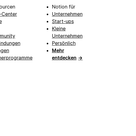
ourcen
Notion für
e-Center
Unternehmen
e
Start-ups
Kleine
munity
Unternehmen
indungen
Persönlich
agen
Mehr
nerprogramme
entdecken
→