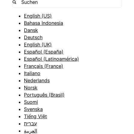
English (US)
Bahasa Indonesia
Dansk
Deutsch
English (UK)
Español (España)
Español (Latinoamérica)
Français (France)
Italiano
Nederlands
Norsk
Português (Brasil)
Suomi
Svenska
Tiếng Việt
עברית
العربية