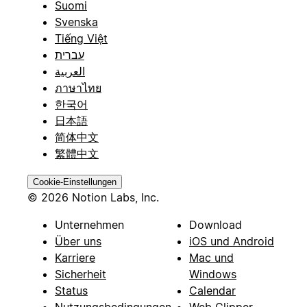
Suomi
Svenska
Tiếng Việt
עברית
العربية
ภาษาไทย
한국어
日本語
简体中文
繁體中文
Cookie-Einstellungen
© 2026 Notion Labs, Inc.
Unternehmen
Download
Über uns
iOS und Android
Karriere
Mac und
Sicherheit
Windows
Status
Calendar
Nutzungsbedingungen
Web Clipper