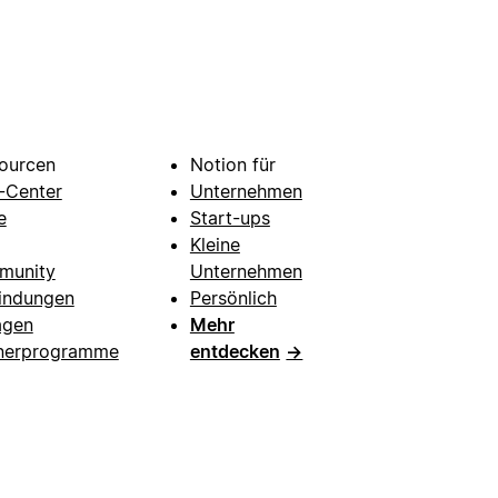
ourcen
Notion für
e-Center
Unternehmen
e
Start-ups
Kleine
munity
Unternehmen
indungen
Persönlich
agen
Mehr
nerprogramme
entdecken
→