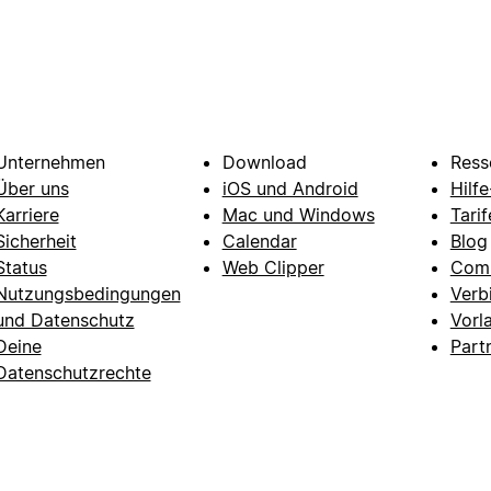
Unternehmen
Download
Ress
Über uns
iOS und Android
Hilf
Karriere
Mac und Windows
Tarif
Sicherheit
Calendar
Blog
Status
Web Clipper
Com
Nutzungsbedingungen
Verb
und Datenschutz
Vorl
Deine
Part
Datenschutzrechte