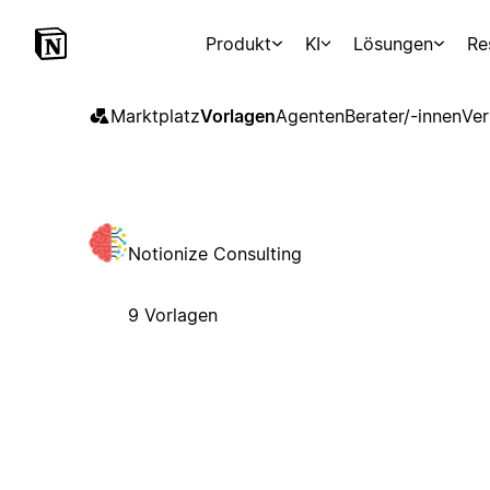
Produkt
KI
Lösungen
Re
Marktplatz
Vorlagen
Agenten
Berater/-innen
Ver
Notionize Consulting
9 Vorlagen