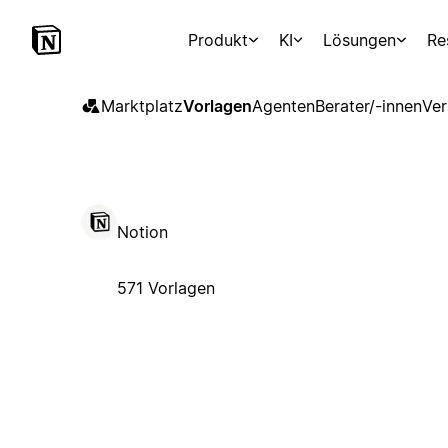
Produkt
KI
Lösungen
Re
Marktplatz
Vorlagen
Agenten
Berater/-innen
Ver
Notion
571 Vorlagen