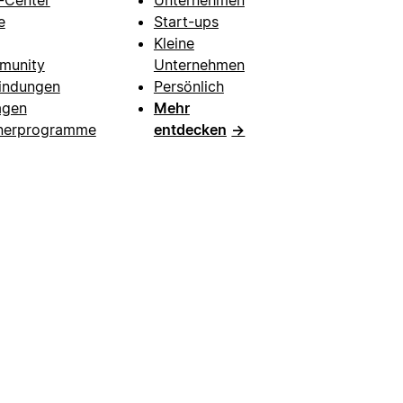
e
Start-ups
Kleine
munity
Unternehmen
indungen
Persönlich
agen
Mehr
nerprogramme
entdecken
→