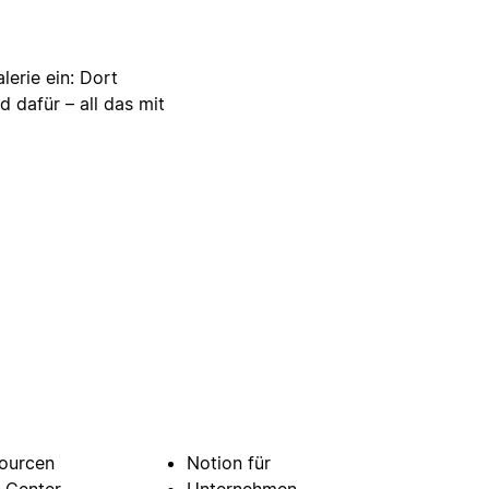
lerie ein: Dort
d dafür – all das mit
ourcen
Notion für
e-Center
Unternehmen