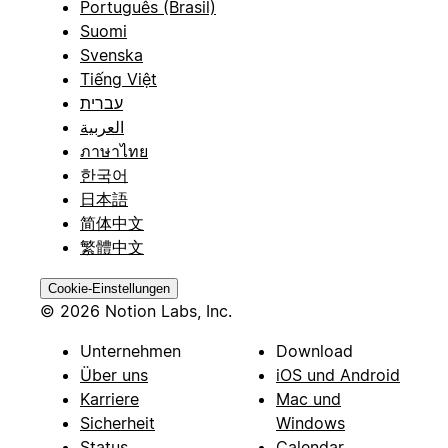
Português (Brasil)
Suomi
Svenska
Tiếng Việt
עברית
العربية
ภาษาไทย
한국어
日本語
简体中文
繁體中文
Cookie-Einstellungen
© 2026 Notion Labs, Inc.
Unternehmen
Download
Über uns
iOS und Android
Karriere
Mac und
Sicherheit
Windows
Status
Calendar