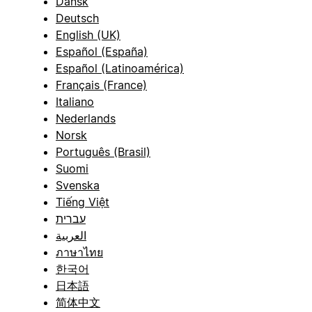
Dansk
Deutsch
English (UK)
Español (España)
Español (Latinoamérica)
Français (France)
Italiano
Nederlands
Norsk
Português (Brasil)
Suomi
Svenska
Tiếng Việt
עברית
العربية
ภาษาไทย
한국어
日本語
简体中文