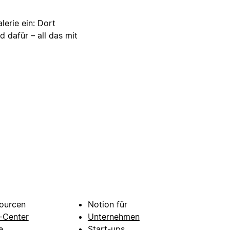
lerie ein: Dort
d dafür – all das mit
ourcen
Notion für
e-Center
Unternehmen
e
Start-ups