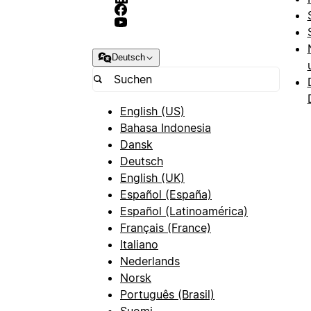
Deutsch
English (US)
Bahasa Indonesia
Dansk
Deutsch
English (UK)
Español (España)
Español (Latinoamérica)
Français (France)
Italiano
Nederlands
Norsk
Português (Brasil)