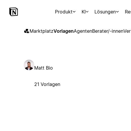
Produkt
KI
Lösungen
Re
Marktplatz
Vorlagen
Agenten
Berater/-innen
Ver
Matt Bio
21 Vorlagen