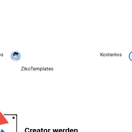
os
Kostenlos
ZikoTemplates
Creator werden