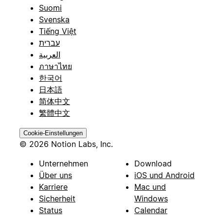
Suomi
Svenska
Tiếng Việt
עברית
العربية
ภาษาไทย
한국어
日本語
简体中文
繁體中文
Cookie-Einstellungen
© 2026 Notion Labs, Inc.
Unternehmen
Download
Über uns
iOS und Android
Karriere
Mac und
Sicherheit
Windows
Status
Calendar