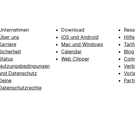
Unternehmen
Download
Ress
Über uns
iOS und Android
Hilf
Karriere
Mac und Windows
Tarif
Sicherheit
Calendar
Blog
Status
Web Clipper
Com
Nutzungsbedingungen
Verb
und Datenschutz
Vorl
Deine
Part
Datenschutzrechte