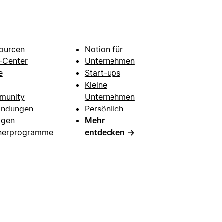
ourcen
Notion für
e-Center
Unternehmen
e
Start-ups
Kleine
munity
Unternehmen
indungen
Persönlich
agen
Mehr
nerprogramme
entdecken
→