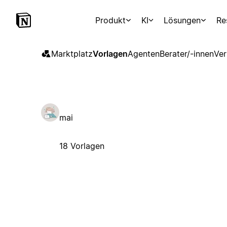
Produkt
KI
Lösungen
Re
Marktplatz
Vorlagen
Agenten
Berater/-innen
Ver
mai
18 Vorlagen