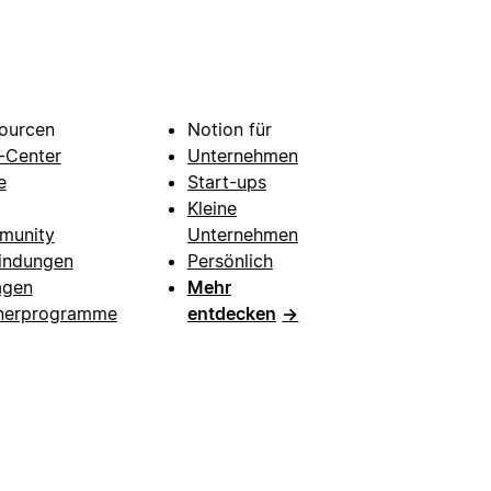
ourcen
Notion für
e-Center
Unternehmen
e
Start-ups
Kleine
munity
Unternehmen
indungen
Persönlich
agen
Mehr
nerprogramme
entdecken
→