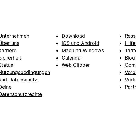
Unternehmen
Download
Ress
Über uns
iOS und Android
Hilf
Karriere
Mac und Windows
Tarif
Sicherheit
Calendar
Blog
Status
Web Clipper
Com
Nutzungsbedingungen
Verb
und Datenschutz
Vorl
Deine
Part
Datenschutzrechte