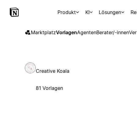
Produkt
KI
Lösungen
Re
Marktplatz
Vorlagen
Agenten
Berater/-innen
Ver
Creative Koala
81 Vorlagen