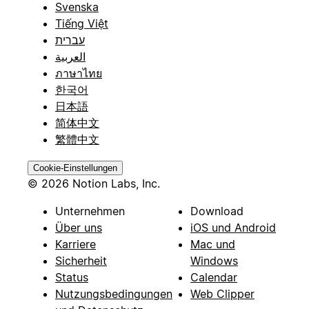
Svenska
Tiếng Việt
עברית
العربية
ภาษาไทย
한국어
日本語
简体中文
繁體中文
Cookie-Einstellungen
© 2026 Notion Labs, Inc.
Unternehmen
Download
Über uns
iOS und Android
Karriere
Mac und
Sicherheit
Windows
Status
Calendar
Nutzungsbedingungen
Web Clipper