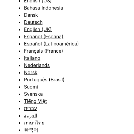
English (US)
Bahasa Indonesia
Dansk
Deutsch
English (UK)
Español (España)
Español (Latinoamérica)
Français (France)
Italiano
Nederlands
Norsk
Português (Brasil)
Suomi
Svenska
Tiếng Việt
עברית
العربية
ภาษาไทย
한국어