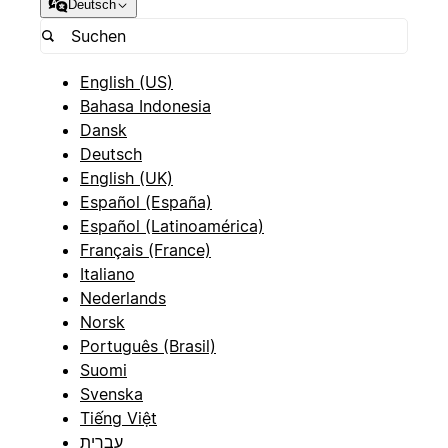
Deutsch
English (US)
Bahasa Indonesia
Dansk
Deutsch
English (UK)
Español (España)
Español (Latinoamérica)
Français (France)
Italiano
Nederlands
Norsk
Português (Brasil)
Suomi
Svenska
Tiếng Việt
עברית