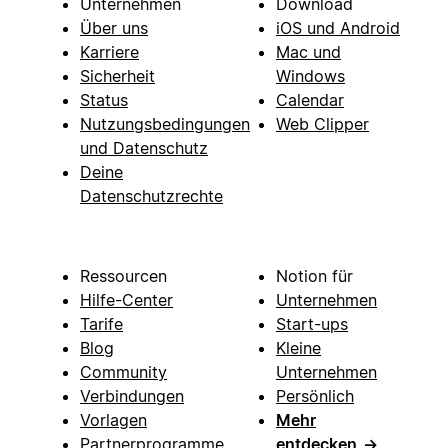
Unternehmen
Download
Über uns
iOS und Android
Karriere
Mac und
Sicherheit
Windows
Status
Calendar
Nutzungsbedingungen
Web Clipper
und Datenschutz
Deine
Datenschutzrechte
Ressourcen
Notion für
Hilfe-Center
Unternehmen
Tarife
Start-ups
Blog
Kleine
Community
Unternehmen
Verbindungen
Persönlich
Vorlagen
Mehr
Partnerprogramme
entdecken
→