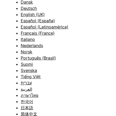
Dansk
Deutsch
English (UK)
Español (España)
Español (Latinoamérica)
Français (France)
Italiano
Nederlands
Norsk
Português (Brasil)
Suomi
Svenska
Tiếng Việt
עברית
العربية
ภาษาไทย
한국어
日本語
简体中文