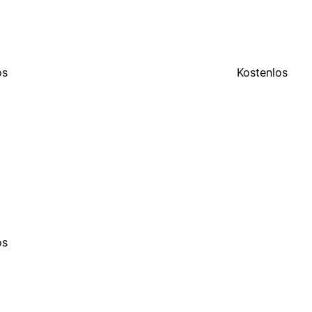
os
Kostenlos
os