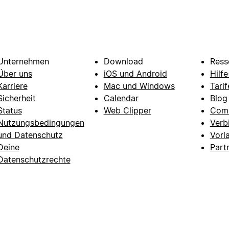
Unternehmen
Download
Ress
Über uns
iOS und Android
Hilf
Karriere
Mac und Windows
Tarif
Sicherheit
Calendar
Blog
Status
Web Clipper
Com
Nutzungsbedingungen
Verb
und Datenschutz
Vorl
Deine
Part
Datenschutzrechte