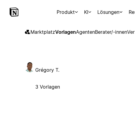
Produkt
KI
Lösungen
Re
Marktplatz
Vorlagen
Agenten
Berater/-innen
Ver
Grégory T.
3 Vorlagen