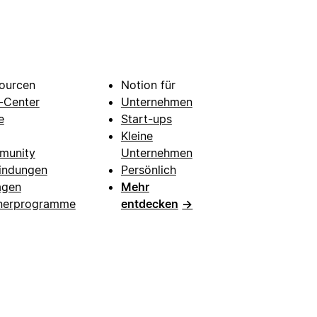
ourcen
Notion für
e-Center
Unternehmen
e
Start-ups
Kleine
munity
Unternehmen
indungen
Persönlich
agen
Mehr
nerprogramme
entdecken
→