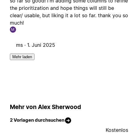
so far so good! I'm adding some columns to refine
the prioritization and hope things will still be
clear/ usable, but liking it a lot so far. thank you so
much!
M
ms ·
1. Juni 2025
Mehr laden
Mehr von Alex Sherwood
2 Vorlagen durchsuchen
Kostenlos