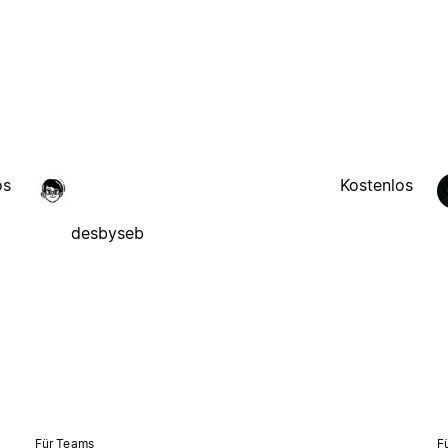
os
Kostenlos
desbyseb
Für Teams
F