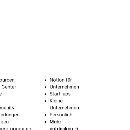
ourcen
Notion für
e-Center
Unternehmen
e
Start-ups
Kleine
munity
Unternehmen
indungen
Persönlich
agen
Mehr
nerprogramme
entdecken
→