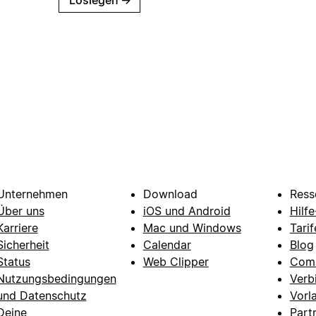
Loslegen
→
Unternehmen
Download
Ress
Über uns
iOS und Android
Hilf
Karriere
Mac und Windows
Tarif
Sicherheit
Calendar
Blog
Status
Web Clipper
Com
Nutzungsbedingungen
Verb
und Datenschutz
Vorl
Deine
Part