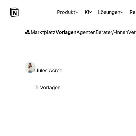
Produkt
KI
Lösungen
Re
Marktplatz
Vorlagen
Agenten
Berater/-innen
Ver
Jules Acree
5 Vorlagen