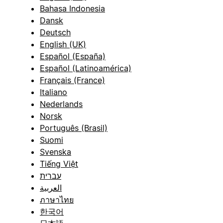
Bahasa Indonesia
Dansk
Deutsch
English (UK)
Español (España)
Español (Latinoamérica)
Français (France)
Italiano
Nederlands
Norsk
Português (Brasil)
Suomi
Svenska
Tiếng Việt
עברית
العربية
ภาษาไทย
한국어