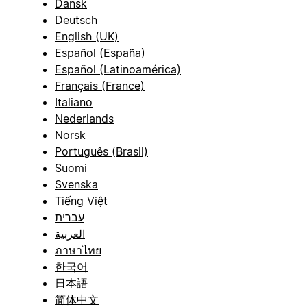
Dansk
Deutsch
English (UK)
Español (España)
Español (Latinoamérica)
Français (France)
Italiano
Nederlands
Norsk
Português (Brasil)
Suomi
Svenska
Tiếng Việt
עברית
العربية
ภาษาไทย
한국어
日本語
简体中文