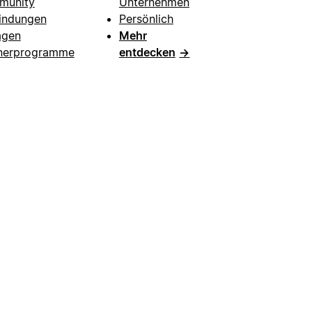
munity
Unternehmen
indungen
Persönlich
agen
Mehr
nerprogramme
entdecken
→