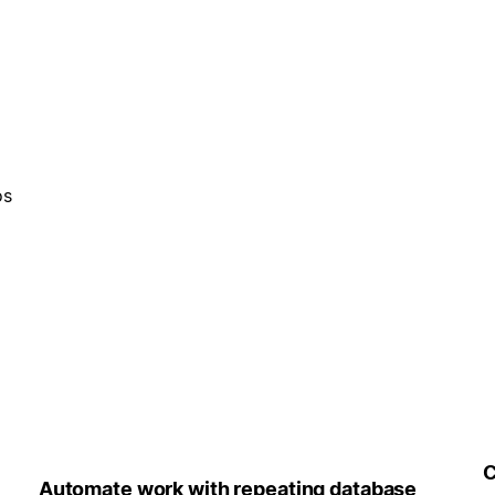
os
C
Automate work with repeating database