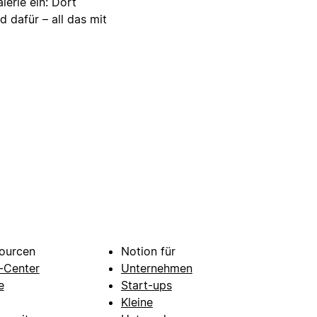
lerie ein: Dort
d dafür – all das mit
ourcen
Notion für
e-Center
Unternehmen
e
Start-ups
Kleine