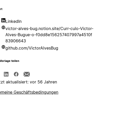
rt
LinkedIn
victor-alves-bug.notion.site/Curr-culo-Victor-
Alves-Bugue-o-f0dd8e156257407997a4510f
83906643
github.com/VictorAlvesBug
Vorlage teilen
tzt aktualisiert: vor 56 Jahren
emeine Geschäftsbedingungen