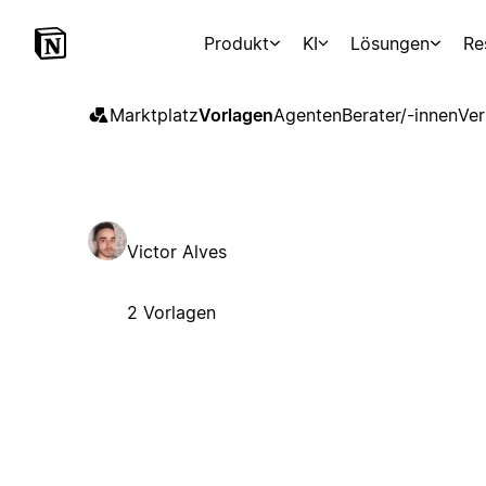
Produkt
KI
Lösungen
Re
Marktplatz
Vorlagen
Agenten
Berater/-innen
Ver
Victor Alves
2 Vorlagen