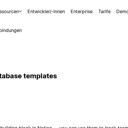
ssourcen
Entwickler/-innen
Enterprise
Tarife
Demo
bindungen
atabase templates
building block in Notion — you can use them to track team 