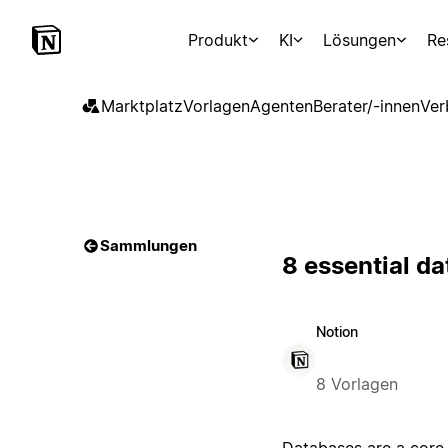
Produkt
KI
Lösungen
Re
Marktplatz
Vorlagen
Agenten
Berater/-innen
Ver
Sammlungen
8 essential d
Notion
8 Vorlagen
Databases are a core 