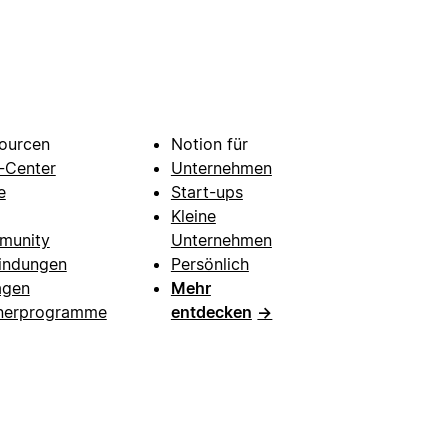
ourcen
Notion für
e-Center
Unternehmen
e
Start-ups
Kleine
munity
Unternehmen
indungen
Persönlich
agen
Mehr
nerprogramme
entdecken
→