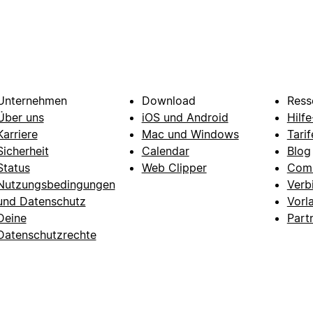
Unternehmen
Download
Ress
Über uns
iOS und Android
Hilf
Karriere
Mac und Windows
Tarif
Sicherheit
Calendar
Blog
Status
Web Clipper
Com
Nutzungsbedingungen
Verb
und Datenschutz
Vorl
Deine
Part
Datenschutzrechte