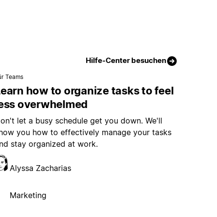
Hilfe-Center besuchen
ür Teams
earn how to organize tasks to feel
less overwhelmed
on't let a busy schedule get you down. We'll
how you how to effectively manage your tasks
nd stay organized at work.
Alyssa Zacharias
Marketing