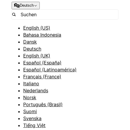
Deutsch
English (US)
Bahasa Indonesia
Dansk
Deutsch
English (UK)
Español (España)
Español (Latinoamérica)
Français (France)
Italiano
Nederlands
Norsk
Português (Brasil)
Suomi
Svenska
Tiếng Việt