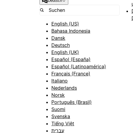
Deutsch
English (US)
Bahasa Indonesia
Dansk
Deutsch
English (UK)
Español (España)
Español (Latinoamérica)
Français (France)
Italiano
Nederlands
Norsk
Português (Brasil)
Suomi
Svenska
Tiếng Việt
עברית