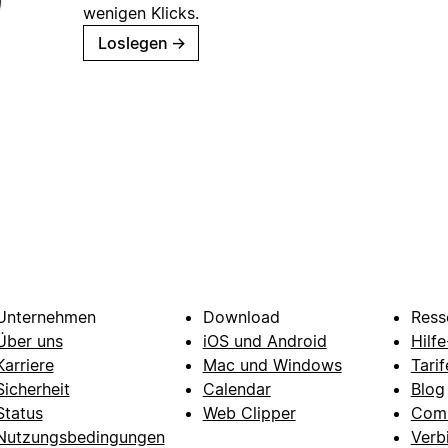
wenigen Klicks.
Loslegen
→
Unternehmen
Download
Ress
Über uns
iOS und Android
Hilf
Karriere
Mac und Windows
Tarif
Sicherheit
Calendar
Blog
Status
Web Clipper
Com
Nutzungsbedingungen
Verb