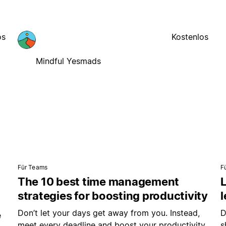
os
Kostenlos
Mindful Yesmads
Für Teams
F
The 10 best time management
L
strategies for boosting productivity
Don’t let your days get away from you. Instead,
D
e
meet every deadline and boost your productivity
s