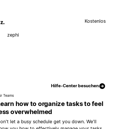
Kostenlos
zephi
Hilfe-Center besuchen
ür Teams
earn how to organize tasks to feel
less overwhelmed
on't let a busy schedule get you down. We'll
how you how to effectively manage your tasks