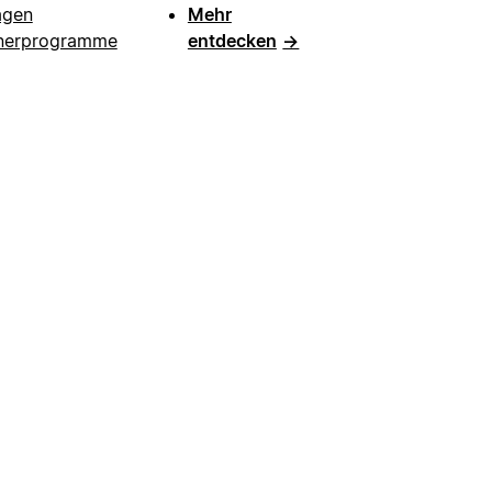
agen
Mehr
nerprogramme
entdecken
→