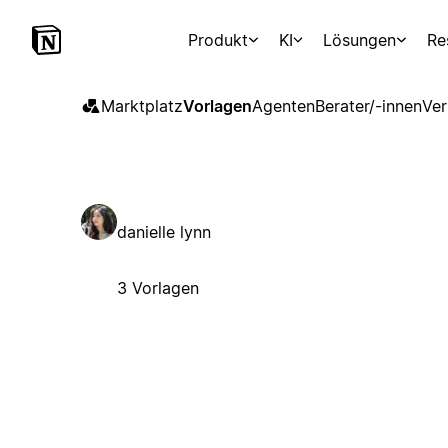
Produkt
KI
Lösungen
Re
Marktplatz
Vorlagen
Agenten
Berater/-innen
Ver
danielle lynn
3 Vorlagen