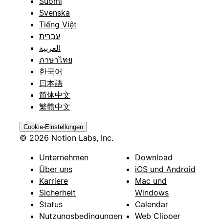
Suomi
Svenska
Tiếng Việt
עברית
العربية
ภาษาไทย
한국어
日本語
简体中文
繁體中文
Cookie-Einstellungen
© 2026 Notion Labs, Inc.
Unternehmen
Download
Über uns
iOS und Android
Karriere
Mac und
Sicherheit
Windows
Status
Calendar
Nutzungsbedingungen
Web Clipper