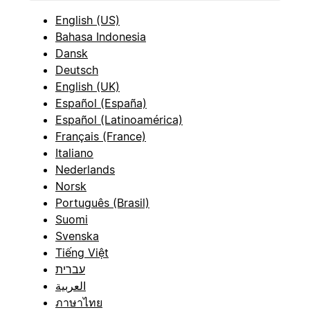
English (US)
Bahasa Indonesia
Dansk
Deutsch
English (UK)
Español (España)
Español (Latinoamérica)
Français (France)
Italiano
Nederlands
Norsk
Português (Brasil)
Suomi
Svenska
Tiếng Việt
עברית
العربية
ภาษาไทย