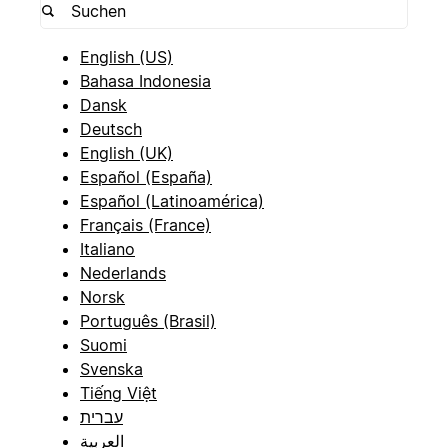
English (US)
Bahasa Indonesia
Dansk
Deutsch
English (UK)
Español (España)
Español (Latinoamérica)
Français (France)
Italiano
Nederlands
Norsk
Português (Brasil)
Suomi
Svenska
Tiếng Việt
עברית
العربية