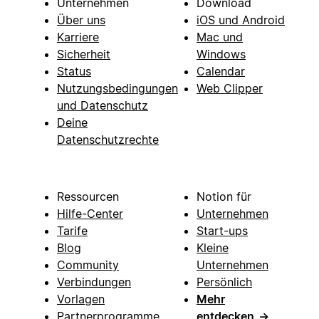
Unternehmen
Download
Über uns
iOS und Android
Karriere
Mac und
Sicherheit
Windows
Status
Calendar
Nutzungsbedingungen
Web Clipper
und Datenschutz
Deine
Datenschutzrechte
Ressourcen
Notion für
Hilfe-Center
Unternehmen
Tarife
Start-ups
Blog
Kleine
Community
Unternehmen
Verbindungen
Persönlich
Vorlagen
Mehr
Partnerprogramme
entdecken
→