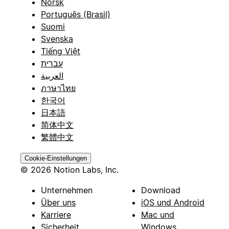
Norsk
Português (Brasil)
Suomi
Svenska
Tiếng Việt
עברית
العربية
ภาษาไทย
한국어
日本語
简体中文
繁體中文
Cookie-Einstellungen
© 2026 Notion Labs, Inc.
Unternehmen
Download
Über uns
iOS und Android
Karriere
Mac und
Sicherheit
Windows