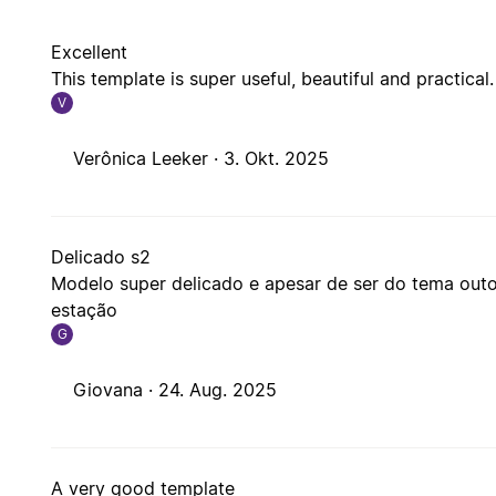
Excellent
This template is super useful, beautiful and practical.
V
Verônica Leeker ·
3. Okt. 2025
Delicado s2
Modelo super delicado e apesar de ser do tema out
estação
G
Giovana ·
24. Aug. 2025
A very good template