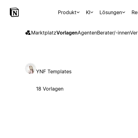
Produkt
KI
Lösungen
Re
Marktplatz
Vorlagen
Agenten
Berater/-innen
Ver
YNF Templates
18 Vorlagen