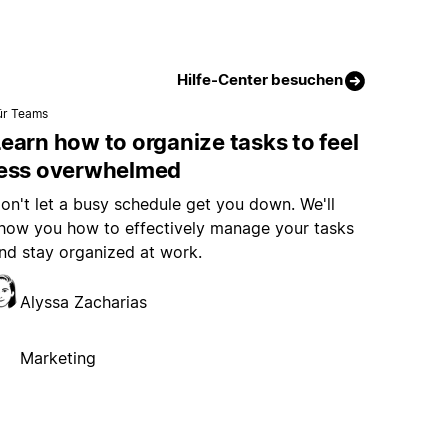
Hilfe-Center besuchen
ür Teams
earn how to organize tasks to feel
less overwhelmed
on't let a busy schedule get you down. We'll
how you how to effectively manage your tasks
nd stay organized at work.
Alyssa Zacharias
Marketing