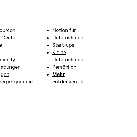
ourcen
Notion für
e-Center
Unternehmen
e
Start-ups
Kleine
munity
Unternehmen
indungen
Persönlich
agen
Mehr
nerprogramme
entdecken
→