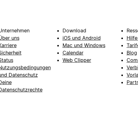
Unternehmen
Download
Ress
Über uns
iOS und Android
Hilf
Karriere
Mac und Windows
Tarif
Sicherheit
Calendar
Blog
Status
Web Clipper
Com
Nutzungsbedingungen
Verb
und Datenschutz
Vorl
Deine
Part
Datenschutzrechte