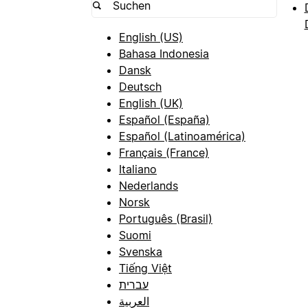
English (US)
Bahasa Indonesia
Dansk
Deutsch
English (UK)
Español (España)
Español (Latinoamérica)
Français (France)
Italiano
Nederlands
Norsk
Português (Brasil)
Suomi
Svenska
Tiếng Việt
עברית
العربية