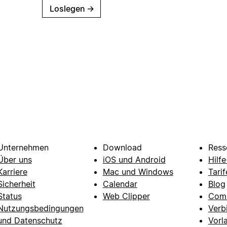
Loslegen
→
Unternehmen
Download
Ress
Über uns
iOS und Android
Hilf
Karriere
Mac und Windows
Tarif
Sicherheit
Calendar
Blog
Status
Web Clipper
Com
Nutzungsbedingungen
Verb
und Datenschutz
Vorl