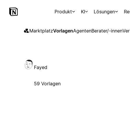
Produkt
KI
Lösungen
Re
Marktplatz
Vorlagen
Agenten
Berater/-innen
Ver
Fayed
59 Vorlagen