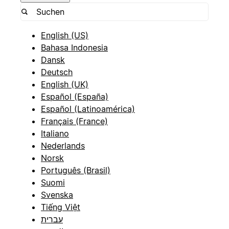
English (US)
Bahasa Indonesia
Dansk
Deutsch
English (UK)
Español (España)
Español (Latinoamérica)
Français (France)
Italiano
Nederlands
Norsk
Português (Brasil)
Suomi
Svenska
Tiếng Việt
עברית