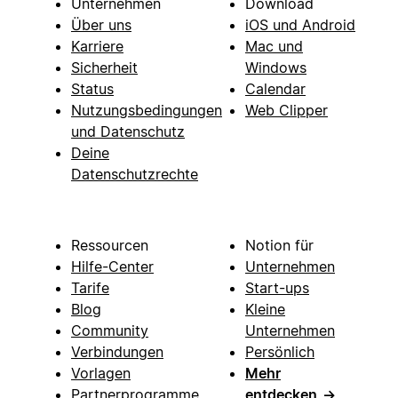
Unternehmen
Download
Über uns
iOS und Android
Karriere
Mac und
Sicherheit
Windows
Status
Calendar
Nutzungsbedingungen
Web Clipper
und Datenschutz
Deine
Datenschutzrechte
Ressourcen
Notion für
Hilfe-Center
Unternehmen
Tarife
Start-ups
Blog
Kleine
Community
Unternehmen
Verbindungen
Persönlich
Vorlagen
Mehr
Partnerprogramme
entdecken
→