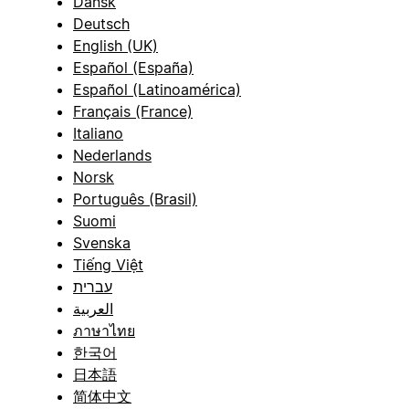
Dansk
Deutsch
English (UK)
Español (España)
Español (Latinoamérica)
Français (France)
Italiano
Nederlands
Norsk
Português (Brasil)
Suomi
Svenska
Tiếng Việt
עברית
العربية
ภาษาไทย
한국어
日本語
简体中文