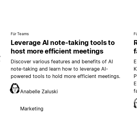
Für Teams
F
Leverage AI note-taking tools to
R
host more efficient meetings
,
Discover various features and benefits of AI
E
r
note-taking and learn how to leverage AI-
K
powered tools to hold more efficient meetings.
P
E
f
Anabelle Zaluski
Marketing