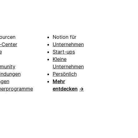
ourcen
Notion für
e-Center
Unternehmen
e
Start-ups
Kleine
munity
Unternehmen
indungen
Persönlich
agen
Mehr
nerprogramme
entdecken
→