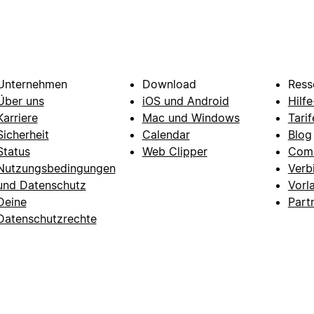
Unternehmen
Download
Ress
Über uns
iOS und Android
Hilf
Karriere
Mac und Windows
Tarif
Sicherheit
Calendar
Blog
Status
Web Clipper
Com
Nutzungsbedingungen
Verb
und Datenschutz
Vorl
Deine
Part
Datenschutzrechte