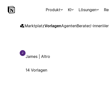
Produkt
KI
Lösungen
Re
Marktplatz
Vorlagen
Agenten
Berater/-innen
Ver
J
James | Altro
14 Vorlagen