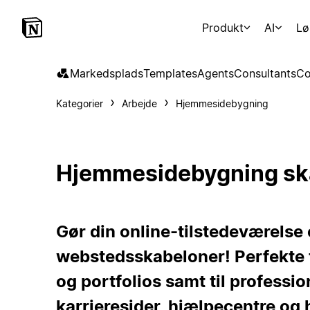
Produkt
AI
Lø
Markedsplads
Templates
Agents
Consultants
Co
Kategorier
Arbejde
Hjemmesidebygning
Hjemmesidebygning sk
Gør din online-tilstedeværelse
webstedsskabeloner! Perfekte t
og portfolios samt til professi
karrieresider, hjælpecentre og 