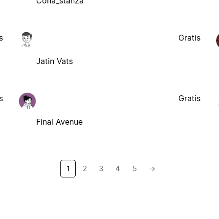
Cona_stanza
s
Gratis
Jatin Vats
s
Gratis
Final Avenue
1
2
3
4
5
→