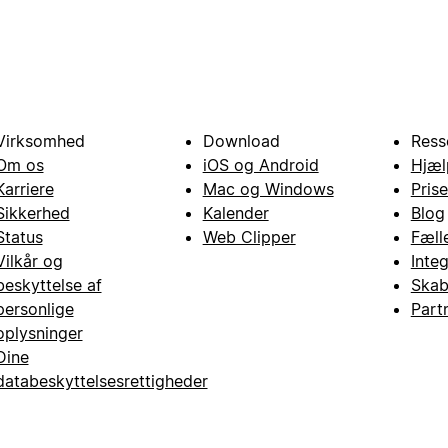
Virksomhed
Download
Ress
Om os
iOS og Android
Hjæl
Karriere
Mac og Windows
Prise
Sikkerhed
Kalender
Blog
Status
Web Clipper
Fæll
Vilkår og
Inte
beskyttelse af
Skab
personlige
Part
oplysninger
Dine
databeskyttelsesrettigheder