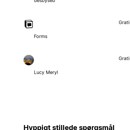
desbyseb
Grati
Forms
Grati
Lucy Meryl
Hyppigt stillede spørgsmål