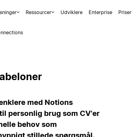
sninger
Ressourcer
Udviklere
Enterprise
Priser
nnections
abeloner
 enklere med Notions
il personlig brug som CV'er
onelle behov som
hyppigt stillede spørgsmål.