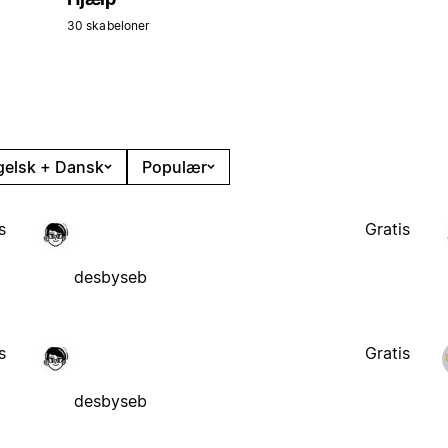
30 skabeloner
gelsk + Dansk
Populær
s
Gratis
desbyseb
s
Gratis
desbyseb