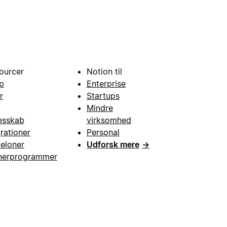
ourcer
Notion til
p
Enterprise
r
Startups
Mindre
esskab
virksomhed
grationer
Personal
eloner
Udforsk mere
→
nerprogrammer