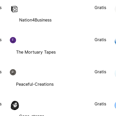
s
Gratis
Nation4Business
s
Gratis
T
The Mortuary Tapes
s
Gratis
P
Peaceful-Creations
s
Gratis