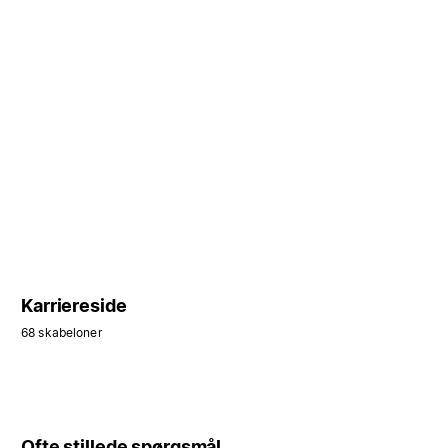
Karriereside
68 skabeloner
Ofte stillede spørgsmål