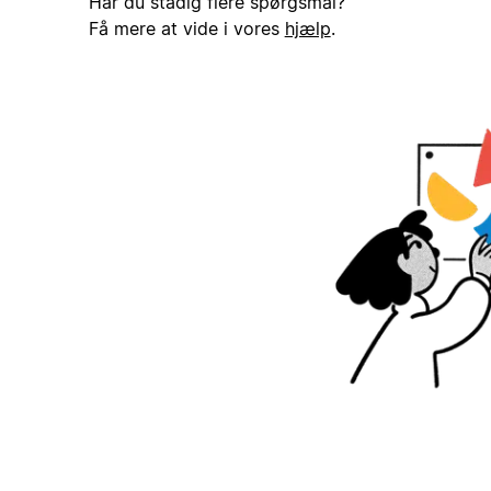
Har du stadig flere spørgsmål?
Få mere at vide i vores
hjælp
.