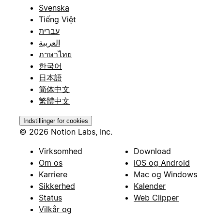
Svenska
Tiếng Việt
עברית
العربية
ภาษาไทย
한국어
日本語
简体中文
繁體中文
Indstillinger for cookies
© 2026 Notion Labs, Inc.
Virksomhed
Download
Om os
iOS og Android
Karriere
Mac og Windows
Sikkerhed
Kalender
Status
Web Clipper
Vilkår og