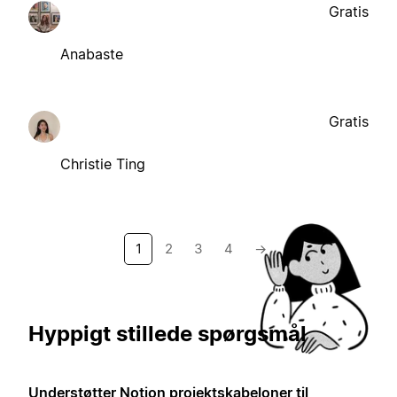
Gratis
Anabaste
Gratis
Christie Ting
1
2
3
4
→
Hyppigt stillede spørgsmål
Understøtter Notion projektskabeloner til